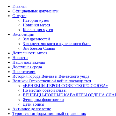
Главная
Официальные документы
О музее
История музея
Новинки музея
Коллекция музея
Экспозиции
Зал древностей
Зал крестьянского и купеческого быта
Зал боевой Славы
Деятельность музея
Новости
Наши достижения
Доступная среда
Посетителям
История города Венева и Веневского уезда
Великой Отечественной войне посвящается
«ВЕНЕВЦЫ-ГЕРОИ СОВЕТСКОГО СОЮЗА»
По местам боевой славы
ВЕНЕВЦЫ-ПОЛНЫЕ КАВАЛЕРЫ ОРДЕНА СЛА
Женщины-фронтовики
Дети войны
Активное долголетие
Туристско-информационный справочник