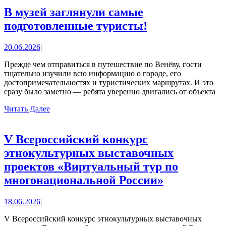
В музей заглянули самые
В
подготовленные туристы!
музей
20.06.2026
20.06.2026
|
заглянули
самые
Прежде чем отправиться в путешествие по Венёву, гости
тщательно изучили всю информацию о городе, его
подготовленн
достопримечательностях и туристических маршрутах. И это
туристы!
сразу было заметно — ребята уверенно двигались от объекта
Читать
Читать Далее
Далее
V Всероссийский конкурс
этнокультурных выставочных
проектов «Виртуальный тур по
V
многонациональной России»
Всероссий
18.06.2026
18.06.2026
|
конкурс
этнокульт
V Всероссийский конкурс этнокультурных выставочных