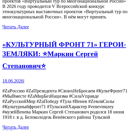
проектов «Виртуальный тур по многонациональной России»
выставочн
В 2026 году проводится V Всероссийский конкурс
проектов
этнокультурных выставочных проектов «Виртуальный тур по
многонациональной России». В нём могут принять
«Виртуаль
Читать
Читать Далее
тур
Далее
по
многонаци
«КУЛЬТУРНЫЙ ФРОНТ 71» ГЕРОИ-
России»
ЗЕМЛЯКИ: ⭐Маркин Сергей
«КУЛЬТУРНЫЙ
Степанович⭐
ФРОНТ
71»
18.06.2026
18.06.2026
|
ГЕРОИ-
#ZаРоссию #ZаПрезидента #СвоихНеБросаем #КультФронт71
ЗЕМЛЯКИ:
#МыВместе #ZaМирБезНацизма #СилаVправде
#ZaРусскийМир #ZaПобеду #Тула #Венев #ZемляСилы
⭐Маркин
#Культурныйфронт71 #ТульскийХарактер #venevmuzey
#музейВенева Маркин Сергей Степанович родился 18 июня
Сергей
1918 г. в д. Белоколодезь Венёвского района Тульской
Степанович⭐
Читать
Читать Далее