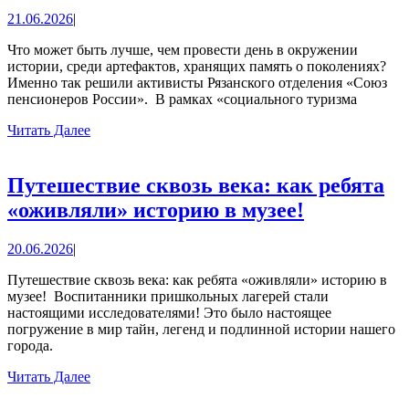
Рязанского
21.06.2026
21.06.2026
|
отделения
«Союз
Что может быть лучше, чем провести день в окружении
истории, среди артефактов, хранящих память о поколениях?
пенсионеров
Именно так решили активисты Рязанского отделения «Союз
России»
пенсионеров России». ⁣ В рамках «социального туризма
посетили
Читать
Читать Далее
Далее
музей
Путешествие сквозь века: как ребята
Путешест
«оживляли» историю в музее!
сквозь
20.06.2026
20.06.2026
|
века:
как
Путешествие сквозь века: как ребята «оживляли» историю в
музее! ⁣ Воспитанники пришкольных лагерей стали
ребята
настоящими исследователями! Это было настоящее
«оживлял
погружение в мир тайн, легенд и подлинной истории нашего
города. ⁣
историю
Читать
Читать Далее
в
Далее
музее!