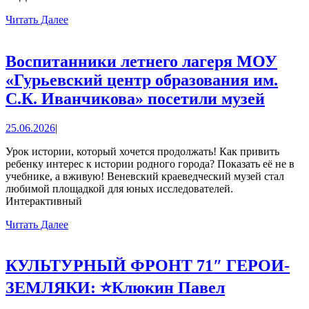
концертный
Читать
Читать Далее
Далее
зал!»
Воспитанники летнего лагеря МОУ
«Гурьевский центр образования им.
Восп
С.К. Иванчикова» посетили музей
летне
25.06.2026
25.06.2026
|
лагер
МОУ
Урок истории, который хочется продолжать! Как привить
ребенку интерес к истории родного города? Показать её не в
«Гурь
учебнике, а вживую! Веневский краеведческий музей стал
центр
любимой площадкой для юных исследователей.
Интерактивный
образ
Читать
Читать Далее
им.
Далее
С.К.
Иван
КУЛЬТУРНЫЙ ФРОНТ 71″ ГЕРОИ-
посет
ЗЕМЛЯКИ: ⭐Клюкин Павел
музей