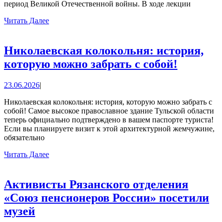
ко
период Великой Отечественной войны. В ходе лекции
Дню
Читать
Читать Далее
Далее
памят
и
Николаевская колокольня: история,
скорб
Никола
которую можно забрать с собой!
колокол
23.06.2026
23.06.2026
|
история
котору
Николаевская колокольня: история, которую можно забрать с
собой! Самое высокое православное здание Тульской области
можно
теперь официально подтверждено в вашем паспорте туриста!
забрать
Если вы планируете визит к этой архитектурной жемчужине,
обязательно
с
Читать
Читать Далее
собой!
Далее
Активисты Рязанского отделения
«Союз пенсионеров России» посетили
Активисты
музей