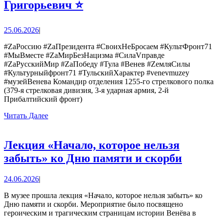
КУЛЬТУРНЫЙ
Григорьевич ⭐
ФРОНТ
71″
25.06.2026
25.06.2026
|
ГЕРОИ-
#ZаРоссию #ZаПрезидента #СвоихНеБросаем #КультФронт71
ЗЕМЛЯКИ:
#МыВместе #ZaМирБезНацизма #СилаVправде
#ZaРусскийМир #ZaПобеду #Тула #Венев #ZемляСилы
⭐Клюкин
#Культурныйфронт71 #ТульскийХарактер #venevmuzey
#музейВенева Командир отделения 1255-го стрелкового полка
Павел
(379-я стрелковая дивизия, 3-я ударная армия, 2-й
Григорьевич
Прибалтийский фронт)
⭐
Читать
Читать Далее
Далее
Лекция «Начало, которое нельзя
Лекци
забыть» ко Дню памяти и скорби
«Начал
24.06.2026
24.06.2026
|
которо
нельзя
В музее прошла лекция «Начало, которое нельзя забыть» ко
Дню памяти и скорби. Мероприятие было посвящено
забыт
героическим и трагическим страницам истории Венёва в