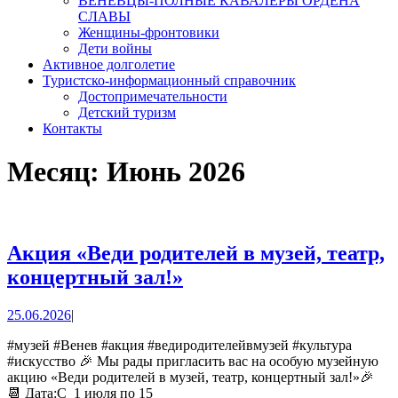
ВЕНЕВЦЫ-ПОЛНЫЕ КАВАЛЕРЫ ОРДЕНА
СЛАВЫ
Женщины-фронтовики
Дети войны
Активное долголетие
Туристско-информационный справочник
Достопримечательности
Детский туризм
Контакты
Месяц:
Июнь 2026
Акция «Веди родителей в музей, театр,
Акция
концертный зал!»
«Веди
25.06.2026
25.06.2026
|
родителей
в
#музей #Венев #акция #ведиродителейвмузей #культура
#искусство 🎉 Мы рады пригласить вас на особую музейную
музей,
акцию «Веди родителей в музей, театр, концертный зал!»🎉 ⁣
театр,
📆 Дата:С 1 июля по 15