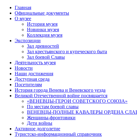
Главная
Официальные документы
О музее
История музея
Новинки музея
Коллекция музея
Экспозиции
Зал древностей
Зал крестьянского и купеческого быта
Зал боевой Славы
Деятельность музея
Новости
Наши достижения
Доступная среда
Посетителям
История города Венева и Веневского уезда
Великой Отечественной войне посвящается
«ВЕНЕВЦЫ-ГЕРОИ СОВЕТСКОГО СОЮЗА»
По местам боевой славы
ВЕНЕВЦЫ-ПОЛНЫЕ КАВАЛЕРЫ ОРДЕНА СЛА
Женщины-фронтовики
Дети войны
Активное долголетие
Туристско-информационный справочник