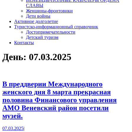
ВЕНЕВЦЫ-ПОЛНЫЕ КАВАЛЕРЫ ОРДЕНА
СЛАВЫ
Женщины-фронтовики
Дети войны
Активное долголетие
Туристско-информационный справочник
Достопримечательности
Детский туризм
Контакты
День:
07.03.2025
В преддверии Международного
женского дня 8 марта прекрасная
половина Финансового управления
АМО Веневский район посетили
В
музей.
преддверии
07.03.2025
07.03.2025
|
Международного