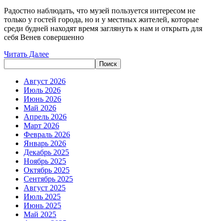
женского
Радостно наблюдать, что музей пользуется интересом не
только у гостей города, но и у местных жителей, которые
дня
среди будней находят время заглянуть к нам и открыть для
8
себя Венев совершенно
марта
Читать
Читать Далее
Поиск
Далее
прекрасная
Поиск
половина
Август 2026
Июль 2026
Финансового
Июнь 2026
управления
Май 2026
Апрель 2026
АМО
Март 2026
Веневский
Февраль 2026
Январь 2026
район
Декабрь 2025
посетили
Ноябрь 2025
Октябрь 2025
музей.
Сентябрь 2025
Август 2025
Июль 2025
Июнь 2025
Май 2025