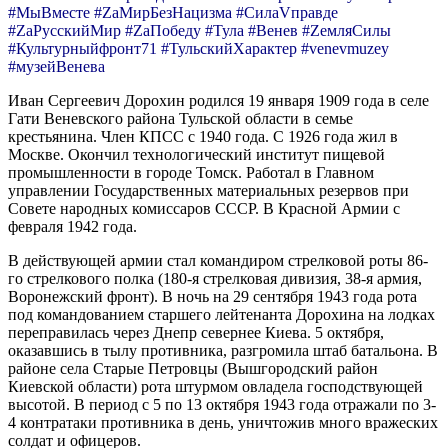
#МыВместе #ZaМирБезНацизма #СилаVправде
#ZaРусскийМир #ZaПобеду #Тула #Венев #ZемляСилы
#Культурныйфронт71 #ТульскийХарактер #venevmuzey
#музейВенева
Иван Сергеевич Дорохин родился 19 января 1909 года в селе
Гати Веневского района Тульской области в семье
крестьянина. Член КПСС с 1940 года. С 1926 года жил в
Москве. Окончил технологический институт пищевой
промышленности в городе Томск. Работал в Главном
управлении Государственных материальных резервов при
Совете народных комиссаров СССР. В Красной Армии с
февраля 1942 года.
В действующей армии стал командиром стрелковой роты 86-
го стрелкового полка (180-я стрелковая дивизия, 38-я армия,
Воронежский фронт). В ночь на 29 сентября 1943 года рота
под командованием старшего лейтенанта Дорохина на лодках
переправилась через Днепр севернее Киева. 5 октября,
оказавшись в тылу противника, разгромила штаб батальона. В
районе села Старые Петровцы (Вышгородский район
Киевской области) рота штурмом овладела господствующей
высотой. В период с 5 по 13 октября 1943 года отражали по 3-
4 контратаки противника в день, уничтожив много вражеских
солдат и офицеров.