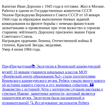
Капитан Иван Дорохин с 1945 года в отставке. Жил в Москве.
Работал в одном из Государственных комитетов СССР.
Указом Президиума Верховного Совета СССР от 10 января
1944 года за образцовое выполнение боевых заданий
командования на фронте борьбы с немецко-фашистским
захватчиками и проявленные при этом мужество и героизм
старшему лейтенанту Дорохину присвоено звание Героя
Советского Союза.
Награжден орденами Ленина, Отечественной войны II
степени, Красной Звезды, медалями.
Умер 4 июня 1984 года.
Пред
Предыдущая
📚 Экскурсия в Веневский краеведческий
музей! 16 января учащиеся начальных классов МОУ
«Венёвский центр образования №2» стали посетителями
Веневского краеведческого музея. Ребята узнали много нового
об истории нашего города и его значимых событиях. 🏰
Знакомство с историей Дети с интересом слушали рассказы о
стрельце Иакове, защитнике крепости, который является
хранителем музея. Экскурсия была насыщенной и
познавательной! 🔍 Исследование экспонатов Ребята