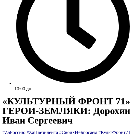
10:00 дп
«КУЛЬТУРНЫЙ ФРОНТ 71»
ГЕРОИ-ЗЕМЛЯКИ: Дорохин
Иван Сергеевич
#ZаРоссию #ZаПрезидента #СвоихНеБросаем #КультФронт71