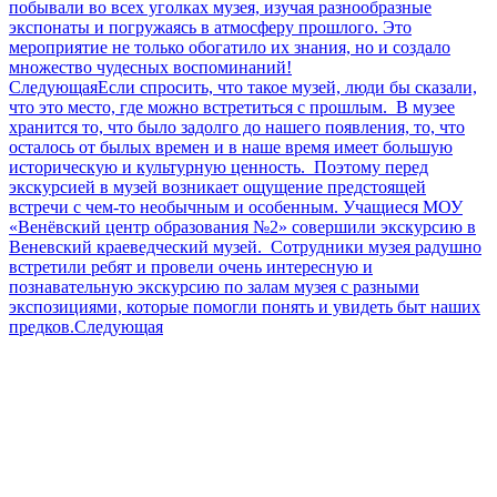
побывали во всех уголках музея, изучая разнообразные
экспонаты и погружаясь в атмосферу прошлого. Это
мероприятие не только обогатило их знания, но и создало
множество чудесных воспоминаний!
Следующая
Если спросить, что такое музей, люди бы сказали,
что это место, где можно встретиться с прошлым. ⁣ В музее
хранится то, что было задолго до нашего появления, то, что
осталось от былых времен и в наше время имеет большую
историческую и культурную ценность. ⁣ Поэтому перед
экскурсией в музей возникает ощущение предстоящей
встречи с чем-то необычным и особенным. Учащиеся МОУ
«Венёвский центр образования №2» совершили экскурсию в
Веневский краеведческий музей. ⁣ Сотрудники музея радушно
встретили ребят и провели очень интересную и
познавательную экскурсию по залам музея с разными
экспозициями, которые помогли понять и увидеть быт наших
предков.
Следующая