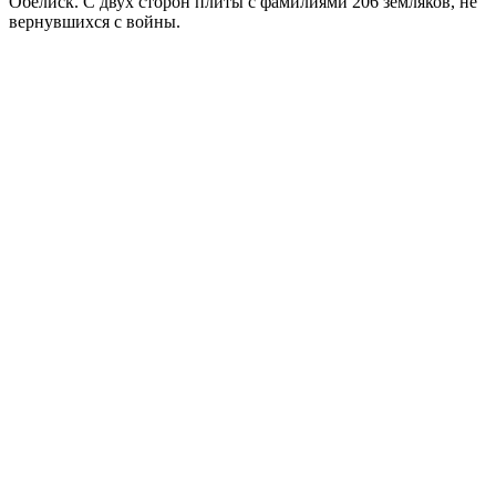
Обелиск. С двух сторон плиты с фамилиями 206 земляков, не
вернувшихся с войны.