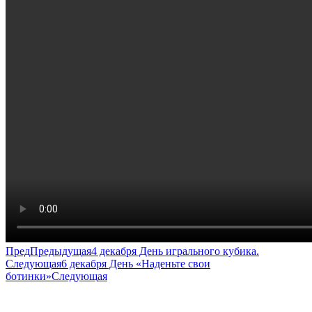
Пред
Предыдущая
4 декабря День игрального кубика.
Следующая
6 декабря День «Наденьте свои
ботинки»
Следующая