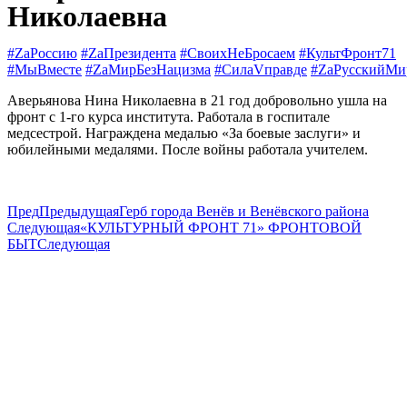
Николаевна
#ZаРоссию
#ZаПрезидента
#СвоихНеБросаем
#КультФронт71
#МыВместе
#ZaМирБезНацизма
#СилаVправде
#ZaРусскийМи
Аверьянова Нина Николаевна в 21 год добровольно ушла на
фронт с 1-го курса института. Работала в госпитале
медсестрой. Награждена медалью «За боевые заслуги» и
юбилейными медалями. После войны работала учителем.
Пред
Предыдущая
Герб города Венёв и Венёвского района
Следующая
«КУЛЬТУРНЫЙ ФРОНТ 71» ФРОНТОВОЙ
БЫТ
Следующая