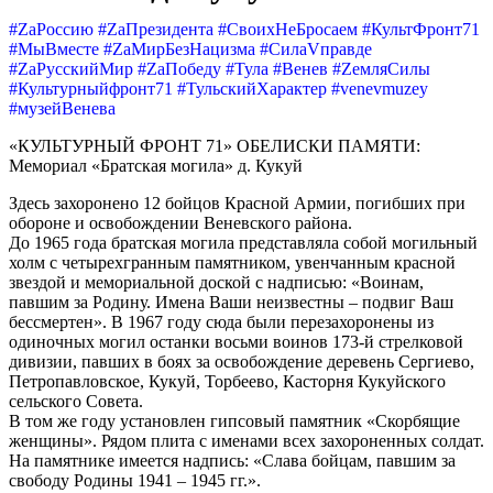
#ZаРоссию #ZаПрезидента #СвоихНеБросаем #КультФронт71
#МыВместе #ZaМирБезНацизма #СилаVправде
#ZaРусскийМир #ZaПобеду #Тула #Венев #ZемляСилы
#Культурныйфронт71 #ТульскийХарактер #venevmuzey
#музейВенева
«КУЛЬТУРНЫЙ ФРОНТ 71» ОБЕЛИСКИ ПАМЯТИ:
Мемориал «Братская могила» д. Кукуй
Здесь захоронено 12 бойцов Красной Армии, погибших при
обороне и освобождении Веневского района.
До 1965 года братская могила представляла собой могильный
холм с четырехгранным памятником, увенчанным красной
звездой и мемориальной доской с надписью: «Воинам,
павшим за Родину. Имена Ваши неизвестны – подвиг Ваш
бессмертен». В 1967 году сюда были перезахоронены из
одиночных могил останки восьми воинов 173-й стрелковой
дивизии, павших в боях за освобождение деревень Сергиево,
Петропавловское, Кукуй, Торбеево, Касторня Кукуйского
сельского Совета.
В том же году установлен гипсовый памятник «Скорбящие
женщины». Рядом плита с именами всех захороненных солдат.
На памятнике имеется надпись: «Слава бойцам, павшим за
свободу Родины 1941 – 1945 гг.».