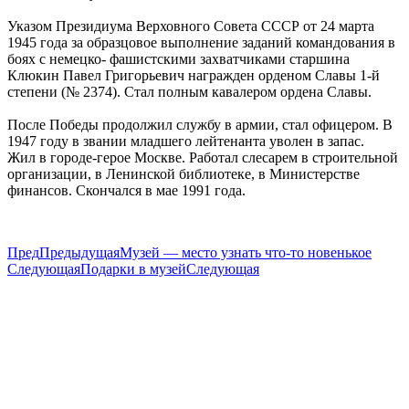
Указом Президиума Верховного Совета СССР от 24 марта
1945 года за образцовое выполнение заданий командования в
боях с немецко- фашистскими захватчиками старшина
Клюкин Павел Григорьевич награжден орденом Славы 1-й
степени (№ 2374). Стал полным кавалером ордена Славы.
После Победы продолжил службу в армии, стал офицером. В
1947 году в звании младшего лейтенанта уволен в запас.
Жил в городе-герое Москве. Работал слесарем в строительной
организации, в Ленинской библиотеке, в Министерстве
финансов. Скончался в мае 1991 года.
Пред
Предыдущая
Музей — место узнать что-то новенькое
Следующая
Подарки в музей
Следующая