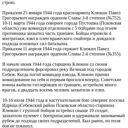
строю.
Приказом 25 января 1944 года красноармеец Клюкин Павел
Григорьевич награжден орденом Славы 3-й степени (№752).
10-11 марта 1944 года севернее города Пустошка (Псковская
область) уже командуя отделением с 5 бойцами под огнем
противника захватил часть траншеи. Бойцы отразили 4
контратаки, взял в плен вражеского снайпера и дождался
подхода основных сил батальона.
Приказом 11 апреля 1944 года сержант Клюкин Павел
Григорьевич награжден орденом Славы 2-й степени (№355).
В начале июня 1944 года старшина Клюкин со своим
подразделением форсировал реку Великая под городом
Себеж. Когда погиб командир взвода, Клюкин принял
командование на себя и первым бросился вперед. Советские
воины выбили гитлеровцев из траншеи, истребили много
врагов, а двадцать восемь человек захватили в плен.
10-16 июля 1944 года в наступательном бою севернее поселка
Идрица (Себежский район Псковская области) старшина
Клюкин с группой бойцов истребил свыше 10 солдат,
захватили пулемет с боеприпасами и удерживали занимаемый
рубеж до подхода своих подразделений. Был ранен, но поля
боя не покинул.