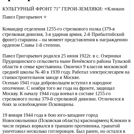
КУЛЬТУРНЫЙ ФРОНТ 71″ ГЕРОИ-ЗЕМЛЯКИ: ⭐Клюкин
Павел Григорьевич ⭐
Командир отделения 1255-го стрелкового полка (379-я
стрелковая дивизия, 3-я ударная армия, 2-й Прибалтийский
фронт) старшина – на момент представления к награждению
орденом Славы 1-й степени.
Павел Григорьевич родился 25 июня 1922г. в с. Озерники
Прудищинского сельсовета ныне Венѐвского района Тульской
области в семье крестьянина. Окончил 9 классов московской
средней школы № 40 в 1939 году. Работал электрослесарем на
станкостроительном заводе в Москве.
Осенью 1941 года добровольцем вступил в народное
ополчение. С ноября того же года на фронте, защищал
Москву. К началу 1944 года воевал в составе 1255-го
стрелкового полка 379-й стрелковой дивизии. Отличился в
боях за освобождение Псковщины.
19 января 1944 года в бою юго-западнее город
Новосокольники (Псковская область) красноармеец Клюкин в
числе первых ворвался в траншею противника, гранатой
уничтожил несколько гитлеровцев. Был ранен, но остался в