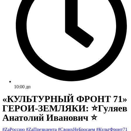
10:00 дп
«КУЛЬТУРНЫЙ ФРОНТ 71»
ГЕРОИ-ЗЕМЛЯКИ: ⭐Гуляев
Анатолий Иванович ⭐
#ZаРоссию #ZаПрезидента #СвоихНеБросаем #КультФронт71