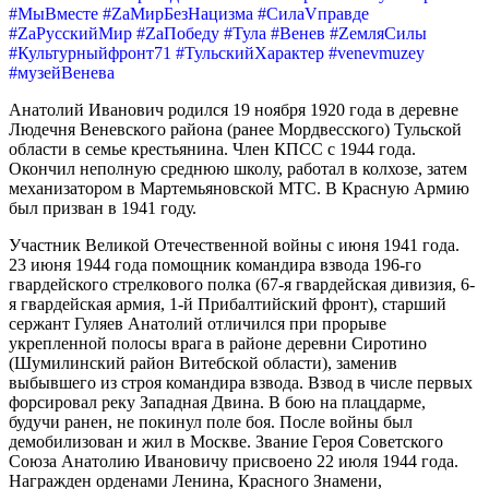
#МыВместе #ZaМирБезНацизма #СилаVправде
#ZaРусскийМир #ZaПобеду #Тула #Венев #ZемляСилы
#Культурныйфронт71 #ТульскийХарактер #venevmuzey
#музейВенева
Анатолий Иванович родился 19 ноября 1920 года в деревне
Людечня Веневского района (ранее Мордвесского) Тульской
области в семье крестьянина. Член КПСС с 1944 года.
Окончил неполную среднюю школу, работал в колхозе, затем
механизатором в Мартемьяновской МТС. В Красную Армию
был призван в 1941 году.
Участник Великой Отечественной войны с июня 1941 года.
23 июня 1944 года помощник командира взвода 196-го
гвардейского стрелкового полка (67-я гвардейская дивизия, 6-
я гвардейская армия, 1-й Прибалтийский фронт), старший
сержант Гуляев Анатолий отличился при прорыве
укрепленной полосы врага в районе деревни Сиротино
(Шумилинский район Витебской области), заменив
выбывшего из строя командира взвода. Взвод в числе первых
форсировал реку Западная Двина. В бою на плацдарме,
будучи ранен, не покинул поле боя. После войны был
демобилизован и жил в Москве. Звание Героя Советского
Союза Анатолию Ивановичу присвоено 22 июля 1944 года.
Награжден орденами Ленина, Красного Знамени,