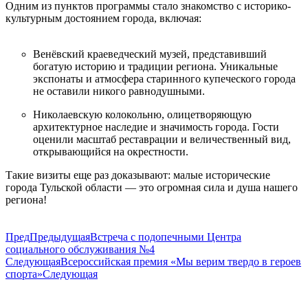
Одним из пунктов программы стало знакомство с историко-
культурным достоянием города, включая:
Венёвский краеведческий музей, представивший
богатую историю и традиции региона. Уникальные
экспонаты и атмосфера старинного купеческого города
не оставили никого равнодушными.
Николаевскую колокольню, олицетворяющую
архитектурное наследие и значимость города. Гости
оценили масштаб реставрации и величественный вид,
открывающийся на окрестности.
Такие визиты еще раз доказывают: малые исторические
города Тульской области — это огромная сила и душа нашего
региона!
Пред
Предыдущая
Встреча с подопечными Центра
социального обслуживания №4
Следующая
Всероссийская премия «Мы верим твердо в героев
спорта»
Следующая