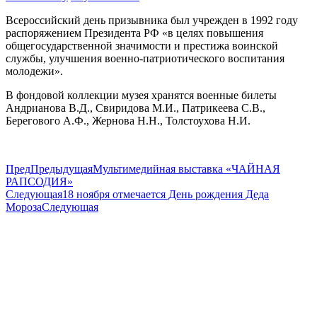
Всероссийский день призывника был учрежден в 1992 году
распоряжением Президента РФ «в целях повышения
общегосударственной значимости и престижа воинской
службы, улучшения военно-патриотического воспитания
молодежи».
В фондовой коллекции музея хранятся военные билеты
Андрианова В.Д., Свиридова М.И., Патрикеева С.В.,
Берегового А.Ф., Жернова Н.Н., Толстоухова Н.И.
Пред
Предыдущая
Мультимедийная выставка «ЧАЙНАЯ
РАПСОДИЯ»
Следующая
18 ноября отмечается День рождения Деда
Мороза
Следующая