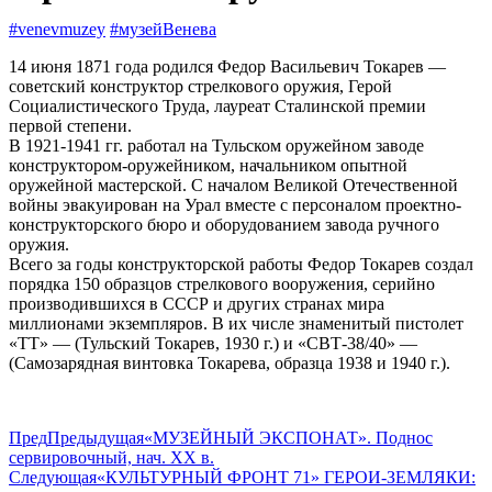
#venevmuzey
#музейВенева
14 июня 1871 года родился Федор Васильевич Токарев —
советский конструктор стрелкового оружия, Герой
Социалистического Труда, лауреат Сталинской премии
первой степени.
В 1921-1941 гг. работал на Тульском оружейном заводе
конструктором-оружейником, начальником опытной
оружейной мастерской. С началом Великой Отечественной
войны эвакуирован на Урал вместе с персоналом проектно-
конструкторского бюро и оборудованием завода ручного
оружия.
Всего за годы конструкторской работы Федор Токарев создал
порядка 150 образцов стрелкового вооружения, серийно
производившихся в СССР и других странах мира
миллионами экземпляров. В их числе знаменитый пистолет
«ТТ» — (Тульский Токарев, 1930 г.) и «СВТ-38/40» —
(Самозарядная винтовка Токарева, образца 1938 и 1940 г.).
Пред
Предыдущая
«МУЗЕЙНЫЙ ЭКСПОНАТ». Поднос
сервировочный, нач. XX в.
Следующая
«КУЛЬТУРНЫЙ ФРОНТ 71» ГЕРОИ-ЗЕМЛЯКИ: