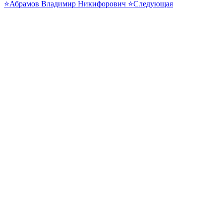
⭐Абрамов Владимир Никифорович ⭐
Следующая