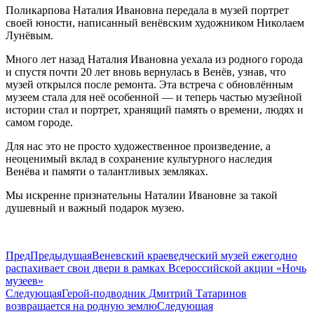
Поликарпова Наталия Ивановна передала в музей портрет
своей юности, написанный венёвским художником Николаем
Лунёвым.
Много лет назад Наталия Ивановна уехала из родного города
и спустя почти 20 лет вновь вернулась в Венёв, узнав, что
музей открылся после ремонта. Эта встреча с обновлённым
музеем стала для неё особенной — и теперь частью музейной
истории стал и портрет, хранящий память о времени, людях и
самом городе.
Для нас это не просто художественное произведение, а
неоценимый вклад в сохранение культурного наследия
Венёва и памяти о талантливых земляках.
Мы искренне признательны Наталии Ивановне за такой
душевный и важный подарок музею.
Пред
Предыдущая
Веневский краеведческий музей ежегодно
распахивает свои двери в рамках Всероссийской акции «Ночь
музеев»
Следующая
Герой-подводник Дмитрий Татаринов
возвращается на родную землю
Следующая