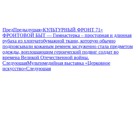
Пред
Предыдущая
«КУЛЬТУРНЫЙ ФРОНТ 71»
ФРОНТОВОЙ БЫТ — Гимнастерка – просторная и длинная
рубаха из хлопчатобумажной ткани, которую обычно
подпоясывали кожаным ремнем заслуженно стала предметом
одежды, воплощающим героический подвиг солдат во
времена Великой Отечественной войны.
Следующая
Мультимедийная выставка «Церковное
искусство»
Следующая