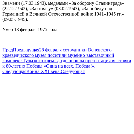
Знамени (17.03.1943), медалями «За оборону Сталинграда»
(22.12.1942), «За отвагу» (03.02.1943), «За победу над
Германией в Великой Отечественной войне 1941–1945 гг.»
(09.05.1945).
Умер 13 февраля 1975 года.
Пред
Предыдущая
28 февраля сотрудники Веневского
краеведческого музея посетили музейно-выставочный
комплекс Тульского кремля, где прошла презентация выставки
к 80-летию Победы «Одна на всех. Победа!».
Следующая
Война XXI века.
Следующая