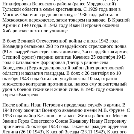
Никифоровка Веневского района (ранее Мордвесский)
Тульской области в семье крестьянина. С 1929 года жил в
Москве. Окончив среднюю школу, с 1936 года работал в
Московском пароходстве, затем токарем на заводе. В Красной
Армии с 1940 года. В 1942 году Иван Петрович окончил
Хабаровское пехотное училище.
В боях Великой Отечественной войны с июля 1942 года.
Командир батальона 293-го гвардейского стрелкового полка
(81-я гвардейская стрелковая дивизия, 7-я гвардейская армия,
Степной фронт) гвардии капитан Качанов 25 сентября 1943
года с батальоном форсировал Днепр в районе села
Бородаевка (Верхнеднепровский район Днепропетровской
области) и захватил плацдарм. В боях с 26 сентября по 10
октября 1943 года батальон углубился на 10 км, отразил
множество контратак противника, нанеся ему значительный
урон в боевой технике и живой силе. В 1945 году окончил
курсы «Выстрел».
После войны Иван Петрович продолжал службу в армии. В
1948 году окончил Военную академию имени М.В. Фрунзе. С
1953 года майор Качанов – в запасе. Жил и работал в Москве.
Звание Героя Советского Союза Качанову Ивану Петровичу
присвоено 26 октября 1943 года. Также награжден орденами
Ленина (26.10.1943), Красной Звезды (23.11.1942), Красного