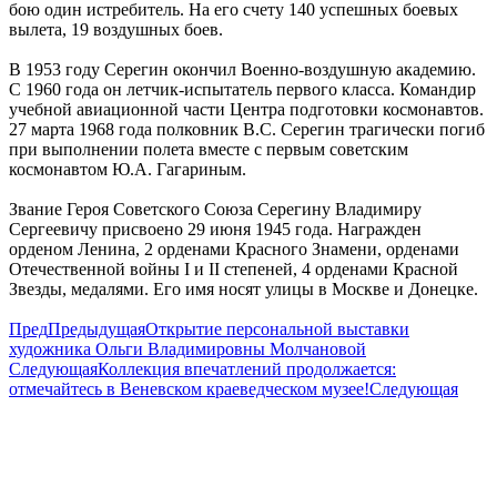
бою один истребитель. На его счету 140 успешных боевых
вылета, 19 воздушных боев.
В 1953 году Серегин окончил Военно-воздушную академию.
С 1960 года он летчик-испытатель первого класса. Командир
учебной авиационной части Центра подготовки космонавтов.
27 марта 1968 года полковник В.С. Серегин трагически погиб
при выполнении полета вместе с первым советским
космонавтом Ю.А. Гагариным.
Звание Героя Советского Союза Серегину Владимиру
Сергеевичу присвоено 29 июня 1945 года. Награжден
орденом Ленина, 2 орденами Красного Знамени, орденами
Отечественной войны I и II степеней, 4 орденами Красной
Звезды, медалями. Его имя носят улицы в Москве и Донецке.
Пред
Предыдущая
Открытие персональной выставки
художника Ольги Владимировны Молчановой
Следующая
Коллекция впечатлений продолжается:
отмечайтесь в Веневском краеведческом музее!
Следующая