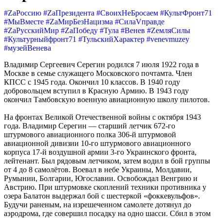
#ZаРоссию #ZаПрезидента #СвоихНеБросаем #КультФронт71
#МыВместе #ZaМирБезНацизма #СилаVправде
#ZaРусскийМир #ZaПобеду #Тула #Венев #ZемляСилы
#Культурныйфронт71 #ТульскийХарактер #venevmuzey
#музейВенева
Владимир Сергеевич Серегин родился 7 июля 1922 года в
Москве в семье служащего Московского почтамта. Член
КПСС с 1945 года. Окончил 10 классов. В 1940 году
добровольцем вступил в Красную Армию. В 1943 году
окончил Тамбовскую военную авиационную школу пилотов.
На фронтах Великой Отечественной войны с октября 1943
года. Владимир Серегин — старший летчик 672-го
штурмового авиационного полка 306-й штурмовой
авиационной дивизии 10-го штурмового авиационного
корпуса 17-й воздушной армии 3-го Украинского фронта,
лейтенант. Был рядовым летчиком, затем водил в бой группы
от 4 до 8 самолётов. Воевал в небе Украины, Молдавии,
Румынии, Болгарии, Югославии. Освобождал Венгрию и
Австрию. При штурмовке скоплений техники противника у
озера Балатон выдержал бой с шестеркой «фоккевульфов».
Будучи раненым, на изрешеченном самолете дотянул до
аэродрома, где совершил посадку на одно шасси. Сбил в этом